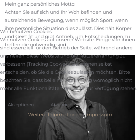
Mein ganz persönliches Motto:
Achten Sie auf sich und Ihr Wohlbefinden und
ausreichende Bewegung, wenn möglich Sport, wenn
ihre persönliche Situation dies zulässt. Dies hält Körper
Wir benutzen Cookies
und Geist fit und gibt Antrieb, um Entscheidungen zu
Wir nutzen Cookies auf unserer Website. Einige von ihnen
treffen die notwendig sind.
sind essenziell für den Betrieb der Seite, während andere
uns helfen, diese Website und die Nutzererfahrung zu
verbessern (Tracking Cookies). Sie können selbst
entscheiden, ob Sie die Cookies zulassen möchten. Bitte
beachten Sie, dass bei einer Ablehnung womöglich nicht
mehr alle Funktionalitäten der Seite zur Verfügung stehen.
Akzeptieren
Ablehnen
Weitere Informationen
|
Impressum